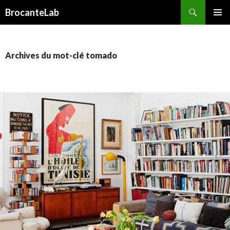
Recherche
BrocanteLab
ALLER
MENU
AU
PRINCI
CONTENU
PRINCIPAL
Archives du mot-clé tomado