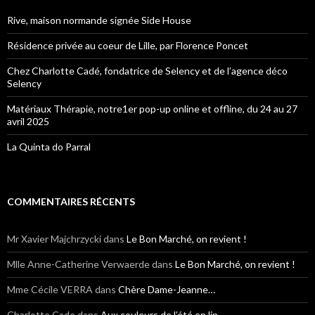
Rive, maison normande signée Side House
Résidence privée au coeur de Lille, par Florence Poncet
Chez Charlotte Cadé, fondatrice de Selency et de l’agence déco
Selency
Matériaux Thérapie, notre1er pop-up online et offline, du 24 au 27
avril 2025
La Quinta do Parral
COMMENTAIRES RÉCENTS
Mr Xavier Majchrzycki
dans
Le Bon Marché, on revient !
Mlle Anne-Catherine Verwaerde
dans
Le Bon Marché, on revient !
Mme Cécile VERRA
dans
Chère Dame-Jeanne…
Charlotte Cade
dans
Aux couleurs de l’été en lin