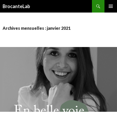
Recherche
BrocanteLab
ALLER
MENU
AU
PRINCI
CONTENU
PRINCIPAL
Archives mensuelles : janvier 2021