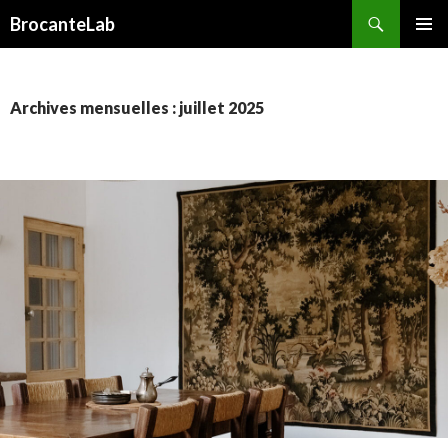
Recherche
BrocanteLab
ALLER
MENU
AU
PRINCI
CONTENU
PRINCIPAL
Archives mensuelles : juillet 2025