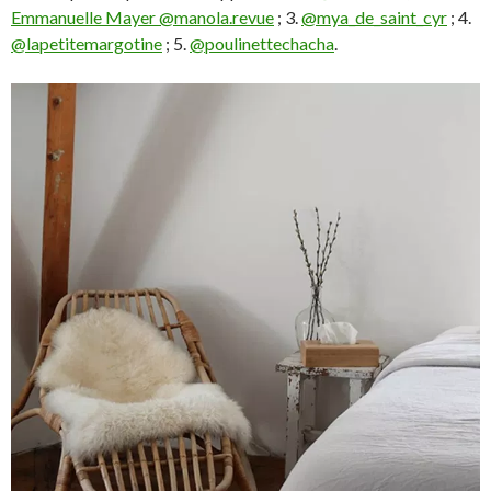
Emmanuelle Mayer @manola.revue
; 3.
@mya_de_saint_cyr
; 4.
@lapetitemargotine
; 5.
@poulinettechacha
.