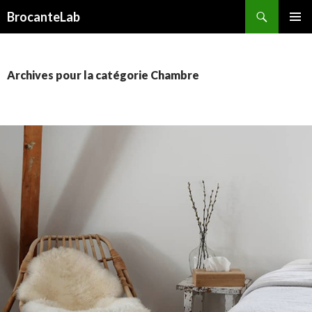
Recherche
BrocanteLab
ALLER
MENU
AU
PRINCI
CONTENU
PRINCIPAL
Archives pour la catégorie Chambre