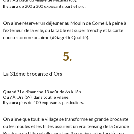
Il y aura
de 200 à 300 exposants part et pro.
On aime
réserver un déjeuner au Moulin de Corneil, à peine à
l’extérieur de la ville, où la table est super frenchy et la carte
courte comme on aime (#GageDeQualité).
5.
La 31ème brocante d’Ors
Quand ?
Le dimanche 13 août de 6h à 18h.
Où ?
À Ors (59), dans tout le village.
Il y aura
plus de 400 exposants particuliers.
On aime
que tout le village se transforme en grande brocante
où les moules et les frites assurent un vrai teasing de la Grande
Braderie de Lille qui elle aura lieu 3 semaines plus tard (et un