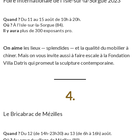
Foire Internationale de l’Isle-sur-la-Sorgue 2023
Quand ?
Du 11 au 15 août de 10h à 20h.
Où ?
À l’Isle-sur-la-Sorgue (84).
Il y aura
plus de 300 exposants pro.
On aime
les lieux — splendides — et la qualité du mobilier à
chiner. Mais on vous invite aussi à faire escale à la Fondation
Villa Datris qui promeut la sculpture contemporaine.
4.
Le Bricabrac de Mézilles
Quand ?
Du 12 (de 14h-23h30) au 13 (de 6h à 16h) août.
Où ?
Au cœur du village de Mézilles (89).