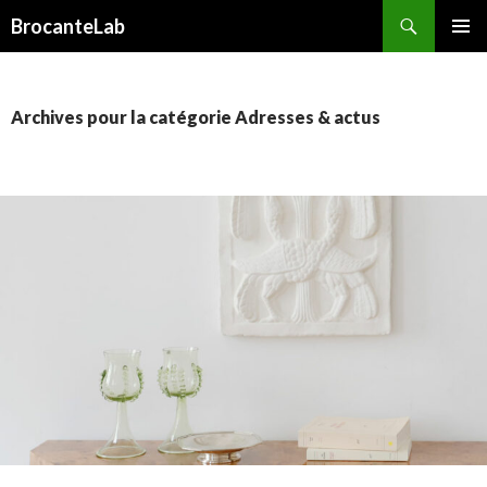
Recherche
BrocanteLab
ALLER
MENU
AU
PRINCI
CONTENU
PRINCIPAL
Archives pour la catégorie Adresses & actus