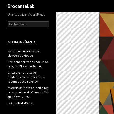
Recherche
BrocanteLab
Un site utilisant WordPress
Rechercher :
ARTICLES RÉCENTS
Rive, maison normande
signée Side House
Résidence privée au coeur de
Lille, par Florence Poncet
Chez Charlotte Cadé,
fondatrice de Selency et de
l’agence déco Selency
Matériaux Thérapie, notre1er
pop-up online et offline, du 24
au 27 avril 2025
La Quinta do Parral