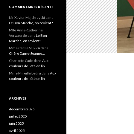
COMMENTAIRES RÉCENTS
Mr Xavier Majchrzycki
dans
Le Bon Marché, on revient !
Mlle Anne-Catherine
Verwaerde
dans
Le Bon
Marché, on revient !
Mme Cécile VERRA
dans
Chère Dame-Jeanne…
Charlotte Cade
dans
Aux
couleurs de l’été en lin
Mme Mireille Ledru
dans
Aux
couleurs de l’été en lin
ARCHIVES
décembre 2025
juillet 2025
juin 2025
avril 2025