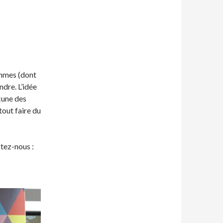
emmes (dont
dre. L’idée
cune des
tout faire du
ctez-nous :