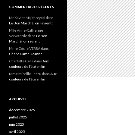
COMMENTAIRES RÉCENTS
Mr Xavier Majchrzycki
dans
Le Bon Marché, on revient !
Mlle Anne-Catherine
Verwaerde
dans
Le Bon
Marché, on revient !
Mme Cécile VERRA
dans
Chère Dame-Jeanne…
Charlotte Cade
dans
Aux
couleurs de l’été en lin
Mme Mireille Ledru
dans
Aux
couleurs de l’été en lin
ARCHIVES
décembre 2025
juillet 2025
juin 2025
avril 2025