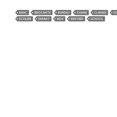
BANC
BROCANTE
BUREAU
CHAISE
CLASSES
E
ÉCOLIER
ENFANT
KIDS
RENTRÉE
SCHOOL