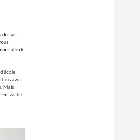
s dessus.
vous.
enne salle de
 d’école
n bois avec
o. Mais
sée en vache…