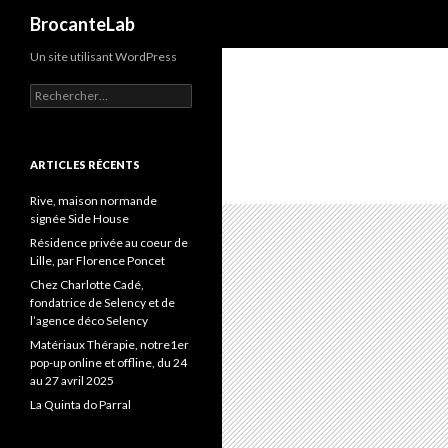
Recherche
BrocanteLab
Un site utilisant WordPress
Rechercher :
ARTICLES RÉCENTS
Rive, maison normande
signée Side House
Résidence privée au coeur de
Lille, par Florence Poncet
Chez Charlotte Cadé,
fondatrice de Selency et de
l’agence déco Selency
Matériaux Thérapie, notre1er
pop-up online et offline, du 24
au 27 avril 2025
La Quinta do Parral