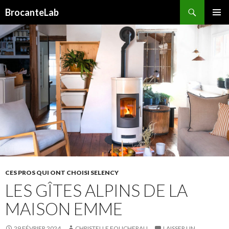
Recherche
BrocanteLab
ALLER
MENU
AU
PRINCI
CONTENU
PRINCIPAL
CES PROS QUI ONT CHOISI SELENCY
LES GÎTES ALPINS DE LA
MAISON EMME
29 FÉVRIER 2024
CHRISTELLE FOUCHERAU
LAISSER UN