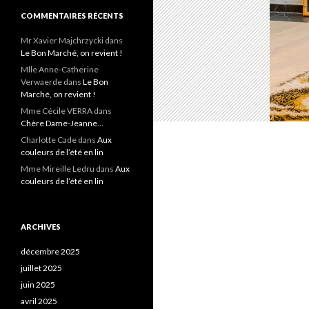
COMMENTAIRES RÉCENTS
Mr Xavier Majchrzycki
dans
Le Bon Marché, on revient !
Mlle Anne-Catherine
Verwaerde
dans
Le Bon
Marché, on revient !
Mme Cécile VERRA
dans
Chère Dame-Jeanne…
Charlotte Cade
dans
Aux
couleurs de l’été en lin
Mme Mireille Ledru
dans
Aux
couleurs de l’été en lin
ARCHIVES
décembre 2025
juillet 2025
juin 2025
avril 2025