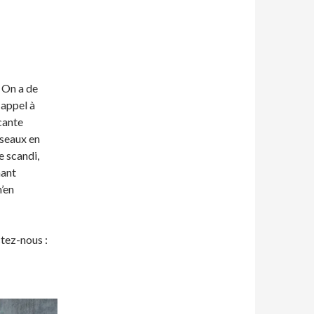
 On a de
 appel à
cante
iseaux en
e scandi,
mant
’en
ctez-nous :