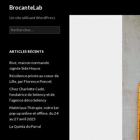
Recherche
BrocanteLab
Un site utilisant WordPress
Rechercher :
ARTICLES RÉCENTS
Rive, maison normande
signée Side House
Résidence privée au coeur de
Lille, par Florence Poncet
Chez Charlotte Cadé,
fondatrice de Selency et de
l’agence déco Selency
Matériaux Thérapie, notre1er
pop-up online et offline, du 24
au 27 avril 2025
La Quinta do Parral