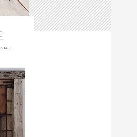
É
ENTAIRE