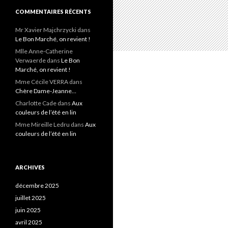
COMMENTAIRES RÉCENTS
Mr Xavier Majchrzycki
dans
Le Bon Marché, on revient !
Mlle Anne-Catherine
Verwaerde
dans
Le Bon
Marché, on revient !
Mme Cécile VERRA
dans
Chère Dame-Jeanne…
Charlotte Cade
dans
Aux
couleurs de l’été en lin
Mme Mireille Ledru
dans
Aux
couleurs de l’été en lin
ARCHIVES
décembre 2025
juillet 2025
juin 2025
avril 2025