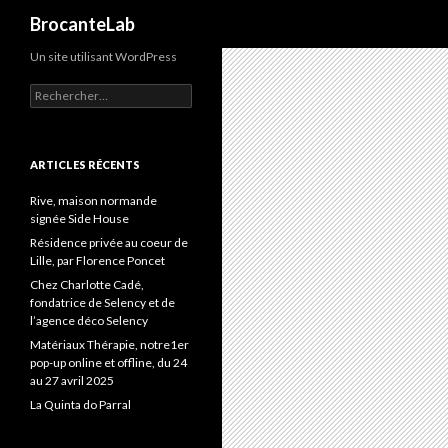
Recherche
BrocanteLab
Un site utilisant WordPress
Rechercher :
ARTICLES RÉCENTS
Rive, maison normande
signée Side House
Résidence privée au coeur de
Lille, par Florence Poncet
Chez Charlotte Cadé,
fondatrice de Selency et de
l’agence déco Selency
Matériaux Thérapie, notre1er
pop-up online et offline, du 24
au 27 avril 2025
La Quinta do Parral