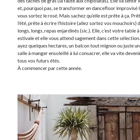
des tâches de gras (la faute aux chipolatas). Elle va sentir
et, pourquoi pas, se transformer en dancefloor improvisé l
vous sortez le rosé. Mais sachez qu’elle est prête à ça. Prê
l’été, prête à écrire l’histoire (allez sortez vos mouchoirs) 
longs, longs, repas enjardinés (sic.). Elle, c’est votre table
estivale et elle vous attend sagement dans cette sélection
ayez quelques hectares, un balcon tout mignon ou juste un
salle à manger ensoleillé à lui consacrer, elle va vite devenir 
tous vos futurs étés.
À commencer par cette année.