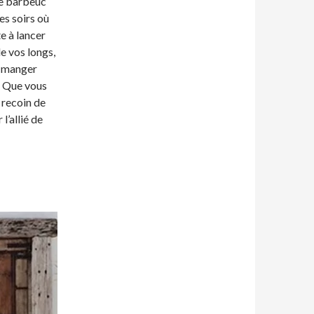
 le barbeuc
es soirs où
te à lancer
de vos longs,
 à manger
. Que vous
 recoin de
l’allié de