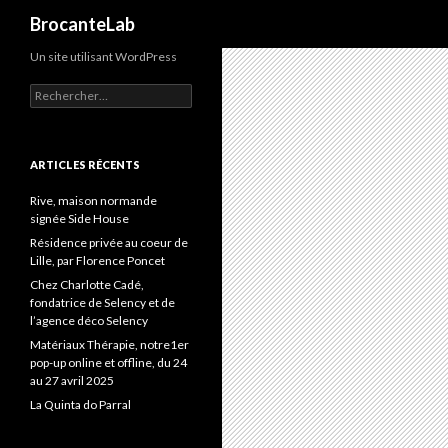
Recherche
BrocanteLab
Un site utilisant WordPress
Rechercher :
ARTICLES RÉCENTS
Rive, maison normande
signée Side House
Résidence privée au coeur de
Lille, par Florence Poncet
Chez Charlotte Cadé,
fondatrice de Selency et de
l’agence déco Selency
Matériaux Thérapie, notre1er
pop-up online et offline, du 24
au 27 avril 2025
La Quinta do Parral