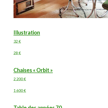
Illustration
32 €
28 €
Chaises « Orbit »
2 200 €
1 600 €
Table des années 70