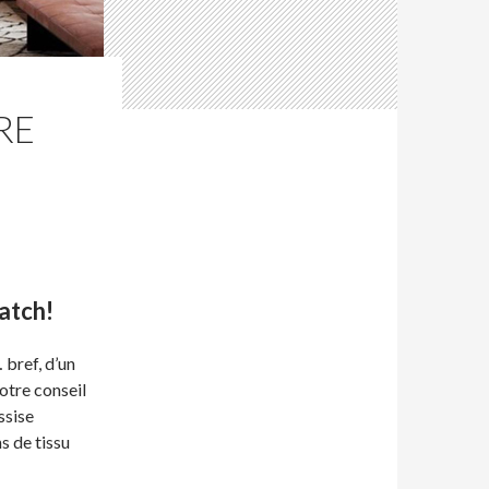
RE
match!
 bref, d’un
Notre conseil
ssise
s de tissu