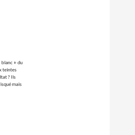
u blanc + du
x teintes
at ? Ils
risqué mais