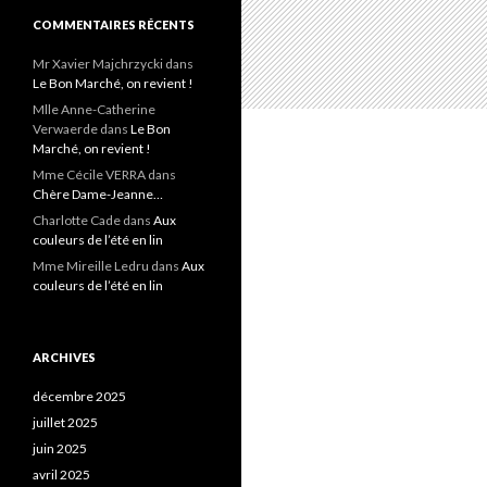
COMMENTAIRES RÉCENTS
Mr Xavier Majchrzycki
dans
Le Bon Marché, on revient !
Mlle Anne-Catherine
Verwaerde
dans
Le Bon
Marché, on revient !
Mme Cécile VERRA
dans
Chère Dame-Jeanne…
Charlotte Cade
dans
Aux
couleurs de l’été en lin
Mme Mireille Ledru
dans
Aux
couleurs de l’été en lin
ARCHIVES
décembre 2025
juillet 2025
juin 2025
avril 2025